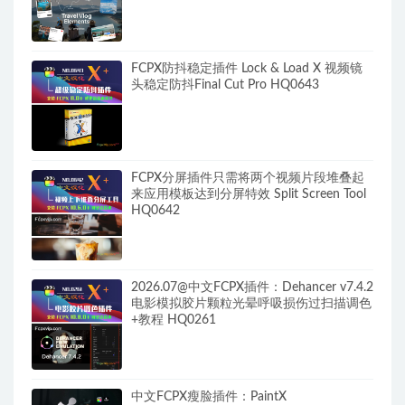
FCPX防抖稳定插件 Lock & Load X 视频镜
头稳定防抖Final Cut Pro HQ0643
FCPX分屏插件只需将两个视频片段堆叠起
来应用模板达到分屏特效 Split Screen Tool
HQ0642
2026.07@中文FCPX插件：Dehancer v7.4.2
电影模拟胶片颗粒光晕呼吸损伤过扫描调色
+教程 HQ0261
中文FCPX瘦脸插件：PaintX