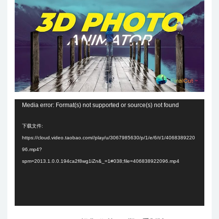
Media error: Format(s) not supported or source(s) not found
下载文件:
https://cloud.video.taobao.com//play/u/3067985630/p/1/e/6/t/1/4068389220
96.mp4?
spm=2013.1.0.0.194ca2f8wg1iZn&_=1#038;file=406838922096.mp4