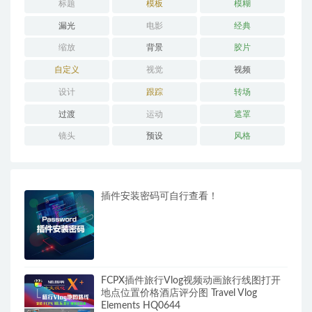
标题
模板
模糊
漏光
电影
经典
缩放
背景
胶片
自定义
视觉
视频
设计
跟踪
转场
过渡
运动
遮罩
镜头
预设
风格
插件安装密码可自行查看！
FCPX插件旅行Vlog视频动画旅行线图打开
地点位置价格酒店评分图 Travel Vlog
Elements HQ0644