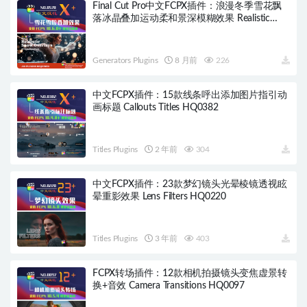
Final Cut Pro中文FCPX插件：浪漫冬季雪花飘
落冰晶叠加运动柔和景深模糊效果 Realistic
Snow Particle Overlays HQ0578
Generators Plugins
8 月前
226
中文FCPX插件：15款线条呼出添加图片指引动
画标题 Callouts Titles HQ0382
Titles Plugins
2 年前
304
中文FCPX插件：23款梦幻镜头光晕棱镜透视眩
晕重影效果 Lens Filters HQ0220
Titles Plugins
3 年前
403
FCPX转场插件：12款相机拍摄镜头变焦虚景转
换+音效 Camera Transitions HQ0097