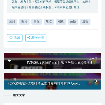
采集、发布本站内容到任何网站、书籍等各类媒体平台。如若本
站内容侵犯了原著者的合法权益，可联系我们进行处理。
三维
图片
景深
焦点
相机
蒙版
透视
收藏
海报分享
上一篇
FCPX模板赛博朋克科技数字故障失真息影幻灯片
Glitch Slideshow HQ0120
下一篇
FCPX模板8款炫酷抖音元素订阅消息素材包 Cool
TikTok Elements HQ0128
相关文章