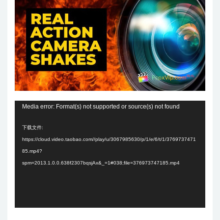
视
Media error: Format(s) not supported or source(s) not found
频
下载文件:
播
https://cloud.video.taobao.com//play/u/3067985630/p/1/e/6/t/1/3769737471
放
85.mp4?
器
spm=2013.1.0.0.638f2307bqsjAx&_=1#038;file=376973747185.mp4