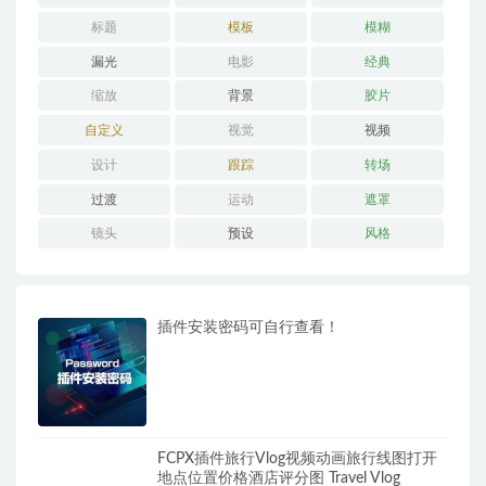
标题
模板
模糊
漏光
电影
经典
缩放
背景
胶片
自定义
视觉
视频
设计
跟踪
转场
过渡
运动
遮罩
镜头
预设
风格
插件安装密码可自行查看！
FCPX插件旅行Vlog视频动画旅行线图打开
地点位置价格酒店评分图 Travel Vlog