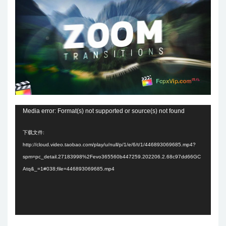
视
Media error: Format(s) not supported or source(s) not found
频
下载文件:
播
http://cloud.video.taobao.com/play/u/null/p/1/e/6/t/1/446893069685.mp4?
放
spm=pc_detail.27183998%2Fevo365560b447259.202206.2.68c97dd66GC
器
Atq&_=1#038;file=446893069685.mp4