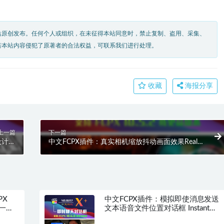
站原创发布。任何个人或组织，在未征得本站同意时，禁止复制、盗用、采集、
若本站内容侵犯了原著者的合法权益，可联系我们进行处理。
收藏
海报分享
上一篇
下一篇
设计错
中文FCPX插件：真实相机缩放抖动画面效果Real
Q0046
Action Camera Shake HQ0049
PX
中文FCPX插件：模拟即使消息发送
元一
文本语音文件位置对话框 Instant
尝试破
Messages HQ0227