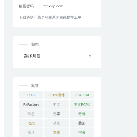
解压密码
fcpxvip.com
下载遇到问题？可联系客服或提交工单
归档
标签
FCPX
FCPX插件
Final Cut
Pro
FxFactory
中文
中文FCPX
插件
信息
元素
分屏
动态
动画
叠加
图形
复古
字幕