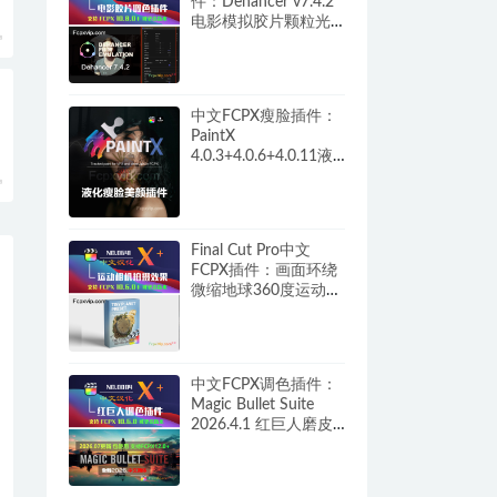
件：Dehancer v7.4.2
电影模拟胶片颗粒光
晕呼吸损伤过扫描调
色+教程 HQ0261
中文FCPX瘦脸插件：
PaintX
4.0.3+4.0.6+4.0.11液
化自动跟踪磨皮祛痘
修复画面画笔模糊填
充锐化噪声橡皮擦工
具 HQ0287
Final Cut Pro中文
FCPX插件：画面环绕
微缩地球360度运动相
机拍摄效果 Tiny
Planet HQ0641
中文FCPX调色插件：
Magic Bullet Suite
2026.4.1 红巨人磨皮
美颜降噪胶片颗粒+汉
化补丁完整版 M1/M5
HQ0084