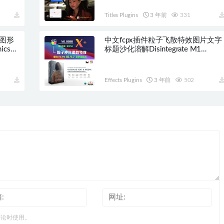
本！
Titles Plugins
3 年前
331
表图形
中文fcpx插件粒子飞散特效图片文字
ics
标题沙化溶解Disintegrate M1
HQ0088
Effects Plugins
3 年前
502
评论时使用。