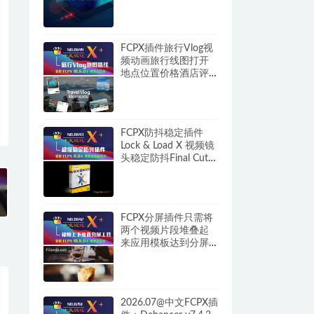
FCPX插件旅行Vlog视
频动画旅行线图打开
地点位置价格酒店评
分图 Travel Vlog
Elements HQ0644
FCPX防抖稳定插件
Lock & Load X 视频镜
头稳定防抖Final Cut
Pro HQ0643
FCPX分屏插件只需将
两个视频片段堆叠起
来应用模板达到分屏
特效 Split Screen Tool
HQ0642
2026.07@中文FCPX插