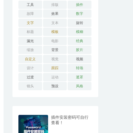
工具
排版
插件
故障
效果
数字
文字
文本
旋转
标题
模板
模糊
漏光
电影
经典
缩放
背景
胶片
自定义
视觉
视频
设计
跟踪
转场
过渡
运动
遮罩
镜头
预设
风格
插件安装密码可自行
查看！