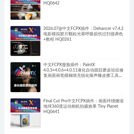
HQ0642
2026.07@中文FCPX插件：Dehancer v7.4.2
电影模拟胶片颗粒光晕呼吸损伤过扫描调色
+教程 HQ0261
中文FCPX瘦脸插件：PaintX
4.0.3+4.0.6+4.0.11液化自动跟踪磨皮祛痘修
复画面画笔模糊填充锐化噪声橡皮擦工具
HQ0287
Final Cut Pro中文FCPX插件：画面环绕微缩
地球360度运动相机拍摄效果 Tiny Planet
HQ0641