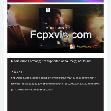
视
Media error: Format(s) not supported or source(s) not found
频
下载文件:
播
http://cloud.video.taobao.com/play/u/null/p/1/e/6/t/1/483462086980.mp4?
放
spm=pc_detail.29232929%2Fevo365560b447259.202205.2.41517dd6oiKt0
器
j&_=1#038;file=483462086980.mp4