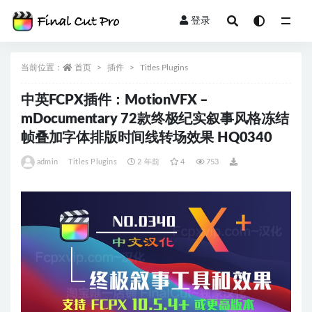
登录
全部
当前位置：
首页
插件
Titles Plugins
中英FCPX插件：MotionVFX –
mDocumentary 72款终极纪实叙事风格冻结
帧叠加字体排版时间线转场效果 HQ0340
admin
Titles Plugins
2 年前
4
753