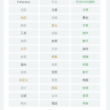
FxFactory
中文
中文FCPX插件
信息
元素
分屏
动态
动画
叠加
图形
复古
字幕
工具
排版
插件
故障
效果
数字
文字
文本
旋转
标题
模板
模糊
漏光
电影
经典
缩放
背景
胶片
自定义
视觉
视频
设计
跟踪
转场
过渡
运动
遮罩
镜头
预设
风格