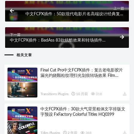
上一篇
中文FCPX插件：50款现代电影片名高端设计经典复古
字幕标题 Film Titles HQ0339
下一篇
中文FCPX插件：BadAss 83款炫酷效果和转场插件
Mega BadAss Effect Pack HQ0341
相关文章
Final Cut Pro中文FCPX插件：复古老电影胶片
漏光灼烧颗粒纹理扫光划痕转场效果 Film
Transitions HQ0549
Transitions Plugins
10 月前
318
中文FCPX插件：30款大气背景粗体文字排版文
字预设 FxFactory Colorful Titles HQ0399
Titles Plugins
2 年前
348