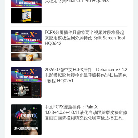
头稳定防抖Final Cut Pro HQ0643
FCPX分屏插件只需将两个视频片段堆叠起
来应用模板达到分屏特效 Split Screen Tool
HQ0642
2026.07@中文FCPX插件：Dehancer v7.4.2
电影模拟胶片颗粒光晕呼吸损伤过扫描调色
+教程 HQ0261
中文FCPX瘦脸插件：PaintX
4.0.3+4.0.6+4.0.11液化自动跟踪磨皮祛痘修
复画面画笔模糊填充锐化噪声橡皮擦工具
HQ0287