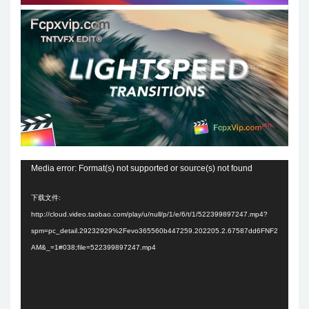
视
Media error: Format(s) not supported or source(s) not found
频
下载文件:
播
http://cloud.video.taobao.com/play/u/null/p/1/e/6/t/1/522399897247.mp4?
放
spm=pc_detail.29232929%2Fevo365560b447259.202205.2.67587dd6FNF2
器
AM&_=1#038;file=522399897247.mp4