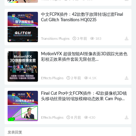
中文FCPX插件：42款数字故障转场过渡Final
Cut Glitch Transitions HQ0235
Transitions Plugins
3 年前
183
MotionVFX 超级智能AI抠像表面3D跟踪光效色
彩校正效果插件套装无限创意
mRotoAI/mRotoAI Styles Pack/mTracker
3D/mTracker 3D Area/mTracker Surface/mFlare
2/mFILMLOOK HQ0286
Effects Plugins
2 年前
4.1K
Final Cut Pro中文FCPX插件：42款摄像机3D镜
头移动丝滑旋转缩放模糊动态效果 Cam Pop
HQ0569
Effects Plugins
8 月前
430
发表回复