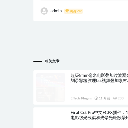
admin
终身VIP
相关文章
超级8mm毫米电影叠加过渡漏
刻录颗粒纹理Lut视频叠加素材
HQ0535
Effects Plugins
11 月前
288
Final Cut Pro中文FCPX插件：
电影级光线柔和光晕光斑散景
场 Cinematic Light Transition