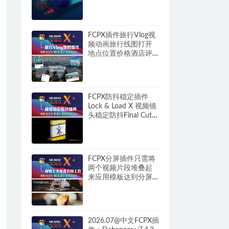
FCPX插件旅行Vlog视
频动画旅行线图打开
地点位置价格酒店评
分图 Travel Vlog
Elements HQ0644
FCPX防抖稳定插件
Lock & Load X 视频镜
头稳定防抖Final Cut
Pro HQ0643
FCPX分屏插件只需将
两个视频片段堆叠起
来应用模板达到分屏
特效 Split Screen Tool
HQ0642
2026.07@中文FCPX插