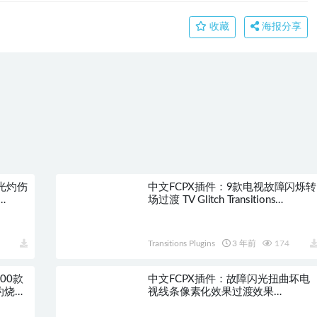
收藏
海报分享
光灼伤
中文FCPX插件：9款电视故障闪烁转
场过渡 TV Glitch Transitions
HQ0064
Transitions Plugins
3 年前
174
100款
中文FCPX插件：故障闪光扭曲坏电
灼烧转
视线条像素化效果过渡效果
Deviance HQ0285