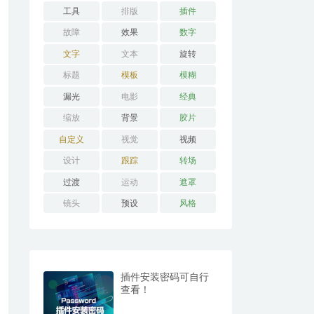
工具
排版
插件
故障
效果
数字
文字
文本
旋转
标题
模板
模糊
漏光
电影
经典
缩放
背景
胶片
自定义
视觉
视频
设计
跟踪
转场
过渡
运动
遮罩
镜头
预设
风格
插件安装密码可自行
查看！