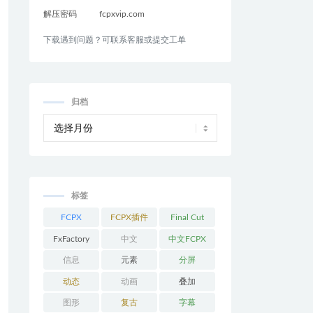
解压密码
fcpxvip.com
下载遇到问题？可联系客服或提交工单
归档
标签
FCPX
FCPX插件
Final Cut
Pro
FxFactory
中文
中文FCPX
插件
信息
元素
分屏
动态
动画
叠加
图形
复古
字幕