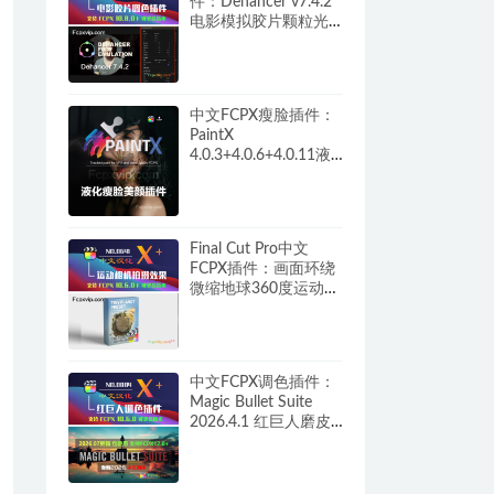
件：Dehancer v7.4.2
电影模拟胶片颗粒光
晕呼吸损伤过扫描调
色+教程 HQ0261
中文FCPX瘦脸插件：
PaintX
4.0.3+4.0.6+4.0.11液
化自动跟踪磨皮祛痘
修复画面画笔模糊填
充锐化噪声橡皮擦工
具 HQ0287
Final Cut Pro中文
FCPX插件：画面环绕
微缩地球360度运动相
机拍摄效果 Tiny
Planet HQ0641
中文FCPX调色插件：
Magic Bullet Suite
2026.4.1 红巨人磨皮
美颜降噪胶片颗粒+汉
化补丁完整版 M1/M5
HQ0084