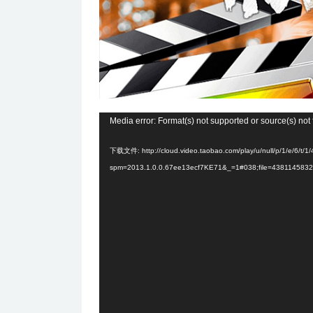
视
Media error: Format(s) not supported or source(s) not
频
下载文件: http://cloud.video.taobao.com/play/u/null/p/1/e/6/t
播
spm=2013.1.0.0.67ee13ecf7KE71&_=1#038;file=438114583
放
器