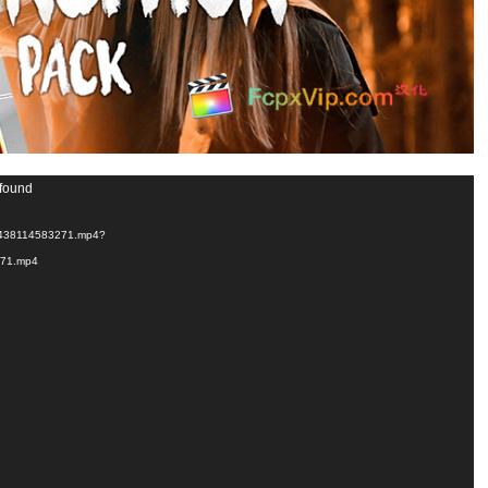
 found
/1/438114583271.mp4?
271.mp4