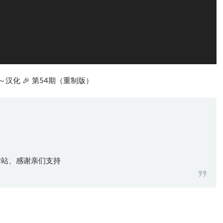
Cut～汉化 🎉 第54期（重制版）
化工作站、感谢亲们支持