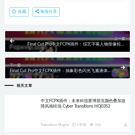
收藏
海报分享
上一篇
Final Cut Pro中文FCPX插件：综艺字幕人物抠像轮廓
描边白边特效 BretFX Outline HQ0523
下一篇
Final Cut Pro中文FCPX插件：抽象彩色闪光飞溅液体
垂直转场 Abstract Colorful Vertical HQ0525
相关文章
中文FCPX插件：未来科技赛博朋克颜色叠加故
障风格转场 Cyber​​ Transitions HQ0352
Transitions Plugins
2 年前
358