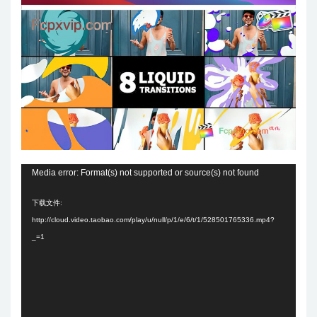
视
Media error: Format(s) not supported or source(s) not found
频
下载文件:
播
http://cloud.video.taobao.com/play/u/null/p/1/e/6/t/1/528501765336.mp4?
放
_=1
器