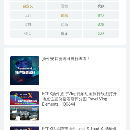
自定义
视觉
视频
设计
跟踪
转场
过渡
运动
遮罩
镜头
预设
风格
插件安装密码可自行查看！
FCPX插件旅行Vlog视频动画旅行线图打开
地点位置价格酒店评分图 Travel Vlog
Elements HQ0644
FCPX防抖稳定插件 Lock & Load X 视频镜