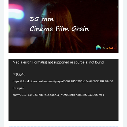
视
Media error: Format(s) not supported or source(s) not found
频
下载文件:
播
https://cloud.video.taobao.com//play/u/3067985630/p/1/e/6/t/1/3898920430
放
05.mp4?
器
spm=2013.1.0.0.59781fe1abohXi&_=2#038;file=389892043005.mp4