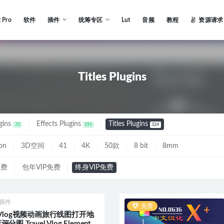
t Pro
软件
插件
统筹专区
Lut
音频
教程
资源请求
Titles Plugins
gins
Effects Plugins
Titles Plugins
72
191
324
on
3D空间
41
4K
50款
8 bit
8mm
免费
包年VIP免费
终身VIP免费
插件
免费
Vlog视频动画旅行线图打开地
 Travel Vlog Elements