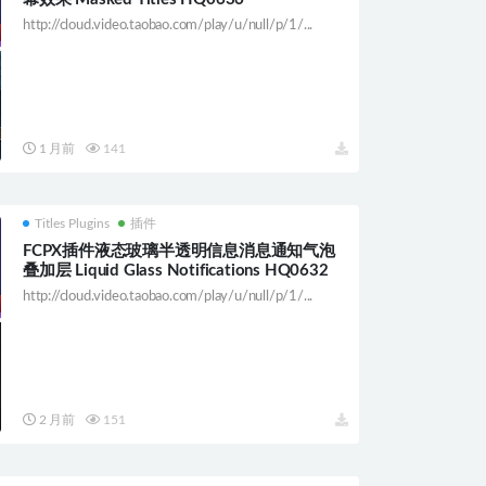
http://cloud.video.taobao.com/play/u/null/p/1/...
1 月前
141
Titles Plugins
插件
FCPX插件液态玻璃半透明信息消息通知气泡
叠加层 Liquid Glass Notifications HQ0632
http://cloud.video.taobao.com/play/u/null/p/1/...
2 月前
151