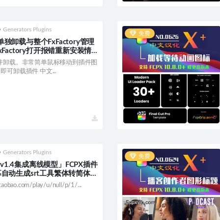
Generators Plugins
免费
插件单独卸载与整个FxFactory管理
Factory打开报错重新安装情
 单独插件卸载。非常简单鼠标移动到插件图
可卸载插件 中文...
Generators Plugins
免费
新v1.4集成离线模型」FCPX插件
自动生成srt工具繁体转简体原
12
.taobao.com/play/u/null/p/1/...