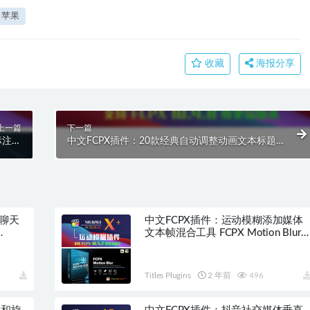
苹果
收藏
海报分享
上一篇
下一篇
标注动
中文FCPX插件：20款经典自动调整动画文本标题
0142
Auto Resizing Titles HQ0144
具聊天
中文FCPX插件：运动模糊添加媒体
文本帧混合工具 FCPX Motion Blur
HQ0263
Titles Plugins
2 年前
496