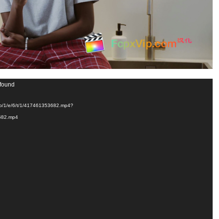
 found
p/1/e/6/t/1/417461353682.mp4?
682.mp4