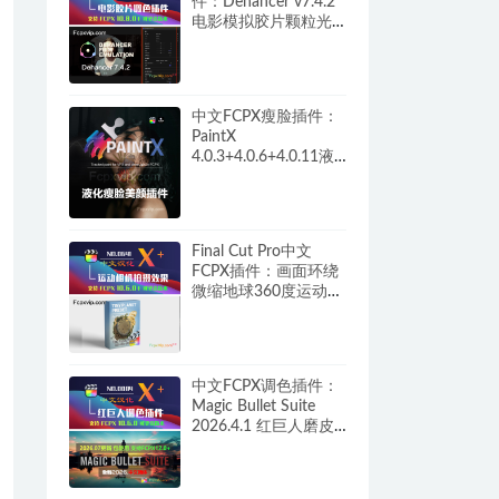
件：Dehancer v7.4.2
电影模拟胶片颗粒光
晕呼吸损伤过扫描调
色+教程 HQ0261
中文FCPX瘦脸插件：
PaintX
4.0.3+4.0.6+4.0.11液
化自动跟踪磨皮祛痘
修复画面画笔模糊填
充锐化噪声橡皮擦工
具 HQ0287
Final Cut Pro中文
FCPX插件：画面环绕
微缩地球360度运动相
机拍摄效果 Tiny
Planet HQ0641
中文FCPX调色插件：
Magic Bullet Suite
2026.4.1 红巨人磨皮
美颜降噪胶片颗粒+汉
化补丁完整版 M1/M5
HQ0084