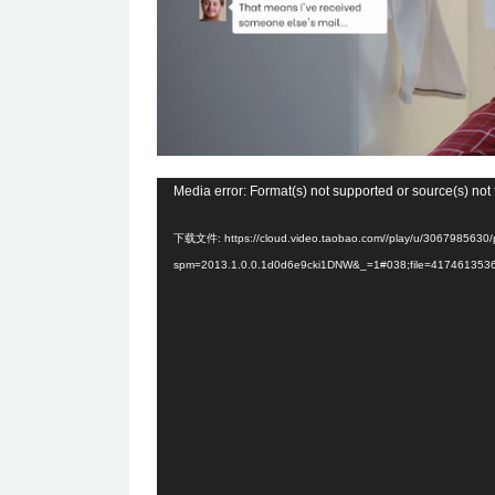
视
Media error: Format(s) not supported or source(s) not
频
下载文件: https://cloud.video.taobao.com//play/u/3067985630/
播
spm=2013.1.0.0.1d0d6e9cki1DNW&_=1#038;file=417461353
放
器