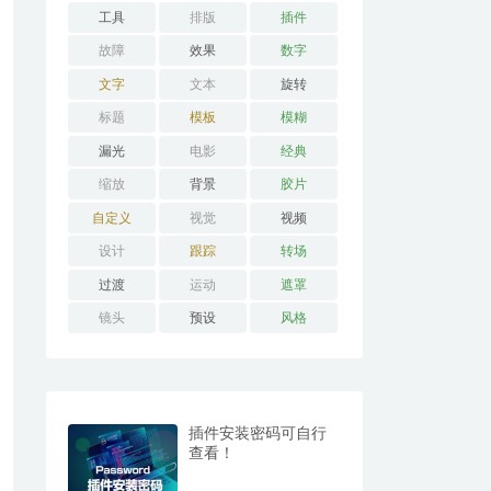
工具
排版
插件
故障
效果
数字
文字
文本
旋转
标题
模板
模糊
漏光
电影
经典
缩放
背景
胶片
自定义
视觉
视频
设计
跟踪
转场
过渡
运动
遮罩
镜头
预设
风格
插件安装密码可自行
查看！