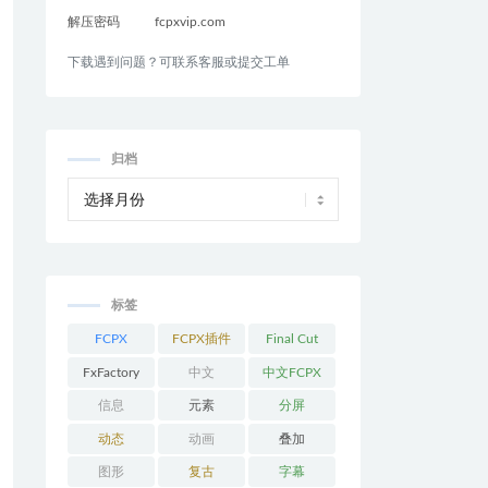
解压密码
fcpxvip.com
下载遇到问题？可联系客服或提交工单
归档
标签
FCPX
FCPX插件
Final Cut
Pro
FxFactory
中文
中文FCPX
插件
信息
元素
分屏
动态
动画
叠加
图形
复古
字幕