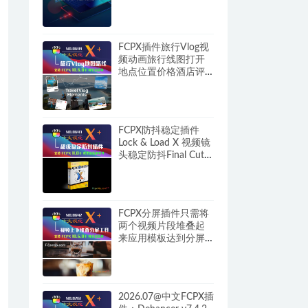
FCPX插件旅行Vlog视
频动画旅行线图打开
地点位置价格酒店评
分图 Travel Vlog
Elements HQ0644
FCPX防抖稳定插件
Lock & Load X 视频镜
头稳定防抖Final Cut
Pro HQ0643
FCPX分屏插件只需将
两个视频片段堆叠起
来应用模板达到分屏
特效 Split Screen Tool
HQ0642
2026.07@中文FCPX插