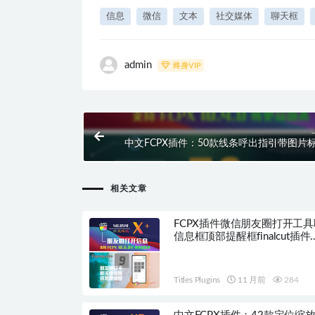
信息
微信
文本
社交媒体
聊天框
admin
终身VIP
中文FCPX插件：50款线条呼出指引带图片
态文本标题 Call-Outs HQ
相关文章
FCPX插件微信朋友圈打开工
信息框顶部提醒框finalcut插件
HQ0541
Titles Plugins
11 月前
284