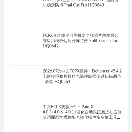
FCPX防抖稳定插件 Lock & Load X 视频镜
头稳定防抖Final Cut Pro HQ0643
FCPX分屏插件只需将两个视频片段堆叠起
来应用模板达到分屏特效 Split Screen Tool
HQ0642
2026.07@中文FCPX插件：Dehancer v7.4.2
电影模拟胶片颗粒光晕呼吸损伤过扫描调色
+教程 HQ0261
中文FCPX瘦脸插件：PaintX
4.0.3+4.0.6+4.0.11液化自动跟踪磨皮祛痘修
复画面画笔模糊填充锐化噪声橡皮擦工具
HQ0287