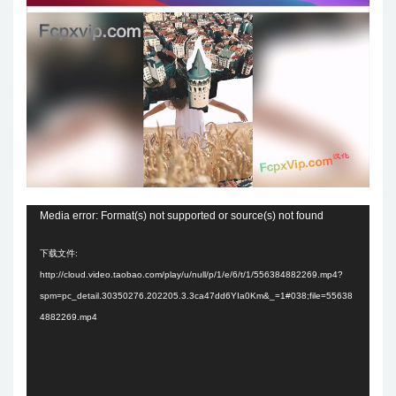
视
Media error: Format(s) not supported or source(s) not found
频
下载文件:
播
http://cloud.video.taobao.com/play/u/null/p/1/e/6/t/1/556384882269.mp4?
放
spm=pc_detail.30350276.202205.3.3ca47dd6YIa0Km&_=1#038;file=55638
器
4882269.mp4