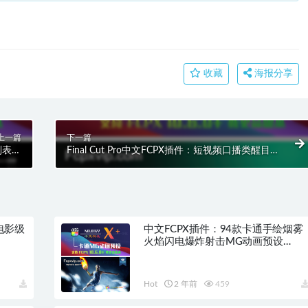
收藏
海报分享
上一篇
下一篇
题列表的
Final Cut Pro中文FCPX插件：短视频口播类醒目动
0595
画文字排版标题 Typography Animation HQ0597
：电影级
中文FCPX插件：94款卡通手绘烟雾
火焰闪电爆炸射击MG动画预设
FxFactory Action Pack
Hot
2 年前
459