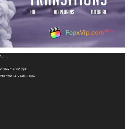
 found
/1/555847714882.mp4?
8;file=555847714882.mp4