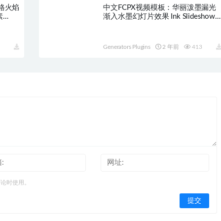
风格火焰
中文FCPX视频模板：华丽泼墨漏光
素
渐入水墨幻灯片效果 Ink Slideshow
HQ0104
Generators Plugins
2 年前
413
评论时使用。