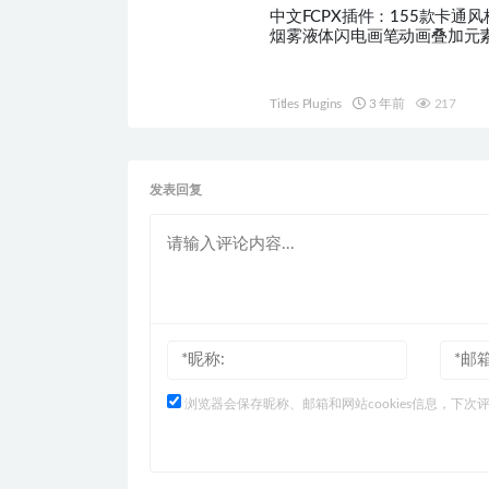
中文FCPX插件：155款卡通
烟雾液体闪电画笔动画叠加元
Cartoons HQ0031
Titles Plugins
3 年前
217
发表回复
浏览器会保存昵称、邮箱和网站cookies信息，下次