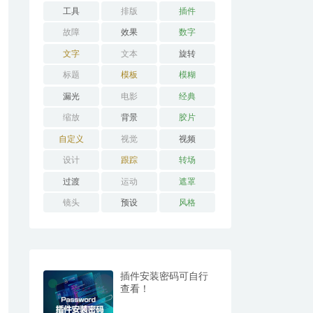
工具
排版
插件
故障
效果
数字
文字
文本
旋转
标题
模板
模糊
漏光
电影
经典
缩放
背景
胶片
自定义
视觉
视频
设计
跟踪
转场
过渡
运动
遮罩
镜头
预设
风格
插件安装密码可自行
查看！