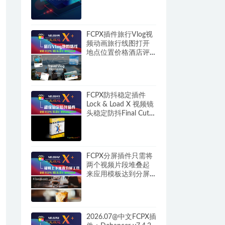
FCPX插件旅行Vlog视
频动画旅行线图打开
地点位置价格酒店评
分图 Travel Vlog
Elements HQ0644
FCPX防抖稳定插件
Lock & Load X 视频镜
头稳定防抖Final Cut
Pro HQ0643
FCPX分屏插件只需将
两个视频片段堆叠起
来应用模板达到分屏
特效 Split Screen Tool
HQ0642
2026.07@中文FCPX插