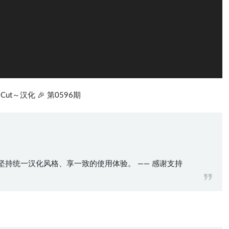
alCut～汉化 🎉 第0596期
❤️、坚持统一汉化风格、享一致的使用体验。 —— 感谢支持