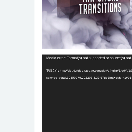
视
Media error: Format(s) not supported or source(s) not
频
下载文件: http://cloud.video.taobao.com/play/u/null/p/1/e/6/t
播
spm=pc_detail.30350276.202205.3.37f57dd6hniXoc&_=1#03
放
器