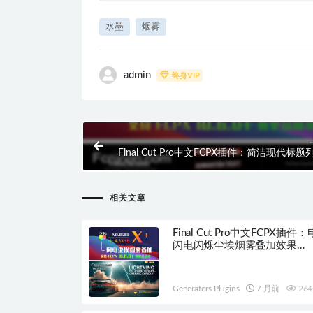
水墨
烟雾
admin
终身VIP
Final Cut Pro中文FCPX插件：简洁现代标
动态文本轮播动画 Text Carousel HQ
相关文章
Final Cut Pro中文FCPX插件
闪电闪烁尘埃烟雾叠加效果
Lightning Dust HQ0583
Generators Plugins
7 月前
264