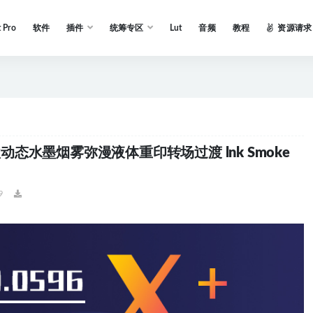
t Pro
软件
插件
统筹专区
Lut
音频
教程
资源请求
：10款动态水墨烟雾弥漫液体重印转场过渡 lnk Smoke
9