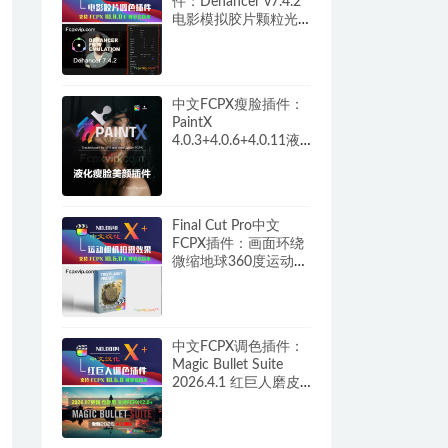
件：Dehancer v7.4.2
电影模拟胶片颗粒光
晕呼吸损伤过扫描调
色+教程 HQ0261
中文FCPX瘦脸插件：
PaintX
4.0.3+4.0.6+4.0.11液
化自动跟踪磨皮祛痘
修复画面画笔模糊填
充锐化噪声橡皮擦工
具 HQ0287
Final Cut Pro中文
FCPX插件：画面环绕
微缩地球360度运动相
机拍摄效果 Tiny
Planet HQ0641
中文FCPX调色插件：
Magic Bullet Suite
2026.4.1 红巨人磨皮
美颜降噪胶片颗粒+汉
化补丁完整版 M1/M5
HQ0084