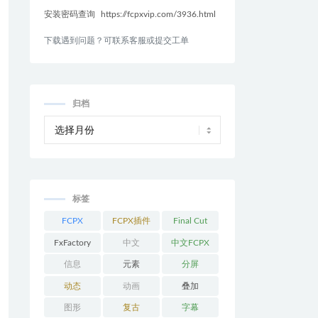
安装密码查询
https://fcpxvip.com/3936.html
下载遇到问题？可联系客服或提交工单
归档
标签
FCPX
FCPX插件
Final Cut
Pro
FxFactory
中文
中文FCPX
插件
信息
元素
分屏
动态
动画
叠加
图形
复古
字幕