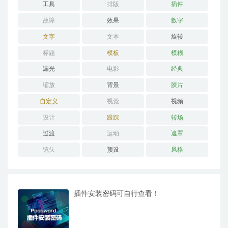
工具
排版
插件
故障
效果
数字
文字
文本
旋转
标题
模板
模糊
漏光
电影
经典
缩放
背景
胶片
自定义
视觉
视频
设计
跟踪
转场
过渡
运动
遮罩
镜头
预设
风格
插件安装密码可自行查看！