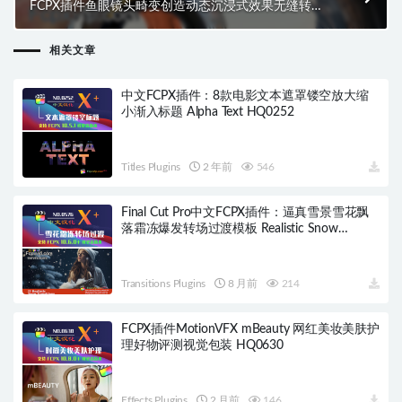
FCPX插件鱼眼镜头畸变创造动态沉浸式效果无缝转场
预设 Fisheye HQ0639
相关文章
中文FCPX插件：8款电影文本遮罩镂空放大缩
小渐入标题 Alpha Text HQ0252
Titles Plugins
2 年前
546
Final Cut Pro中文FCPX插件：逼真雪景雪花飘
落霜冻爆发转场过渡模板 Realistic Snow
HQ0576
Transitions Plugins
8 月前
214
FCPX插件MotionVFX mBeauty 网红美妆美肤护
理好物评测视觉包装 HQ0630
Effects Plugins
2 月前
146