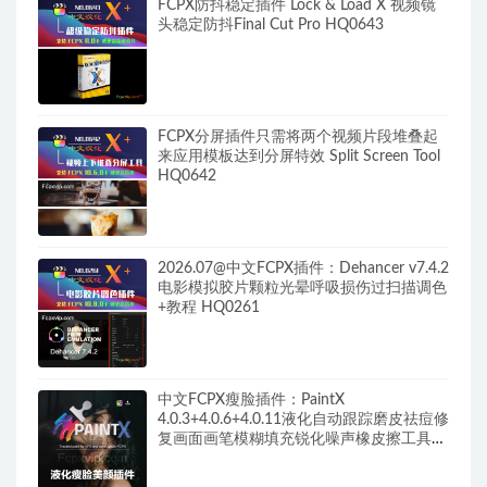
FCPX防抖稳定插件 Lock & Load X 视频镜
头稳定防抖Final Cut Pro HQ0643
FCPX分屏插件只需将两个视频片段堆叠起
来应用模板达到分屏特效 Split Screen Tool
HQ0642
2026.07@中文FCPX插件：Dehancer v7.4.2
电影模拟胶片颗粒光晕呼吸损伤过扫描调色
+教程 HQ0261
中文FCPX瘦脸插件：PaintX
4.0.3+4.0.6+4.0.11液化自动跟踪磨皮祛痘修
复画面画笔模糊填充锐化噪声橡皮擦工具
HQ0287