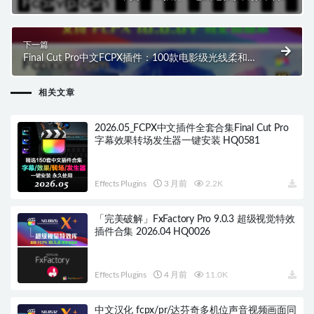
标题幻灯片图像运动效果 CineFlare FilmStrip HQ0566
下一篇
Final Cut Pro中文FCPX插件：100款电影级光线柔和光
晕光斑散景灼烧转场 Cinematic Light Transition
HQ0567
相关文章
2026.05_FCPX中文插件全套合集Final Cut Pro
字幕效果转场发生器一键安装 HQ0581
Effects Plugins
3 月前
2.2K
「完美破解」FxFactory Pro 9.0.3 超级视觉特效
插件合集 2026.04 HQ0026
Effects Plugins
4 月前
11.0K
中文汉化 fcpx/pr/达芬奇多机位声音视频画面同