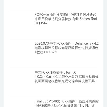
FCPX分屏插件只需将两个视频片段堆叠起
来应用模板达到分屏特效 Split Screen Tool
HQ0642
2026.07@中文FCPX插件：Dehancer v7.4.2
电影模拟胶片颗粒光晕呼吸损伤过扫描调色
+教程 HQ0261
中文FCPX瘦脸插件：PaintX
4.0.3+4.0.6+4.0.11液化自动跟踪磨皮祛痘修
复画面画笔模糊填充锐化噪声橡皮擦工具
HQ0287
Final Cut Pro中文FCPX插件：画面环绕微缩
地球360度运动相机拍摄效果 Tiny Planet