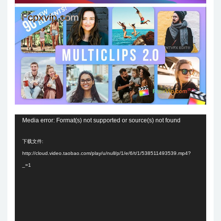
视
Media error: Format(s) not supported or source(s) not found
频
下载文件:
播
http://cloud.video.taobao.com/play/u/null/p/1/e/6/t/1/538511493539.mp4?
放
_=1
器