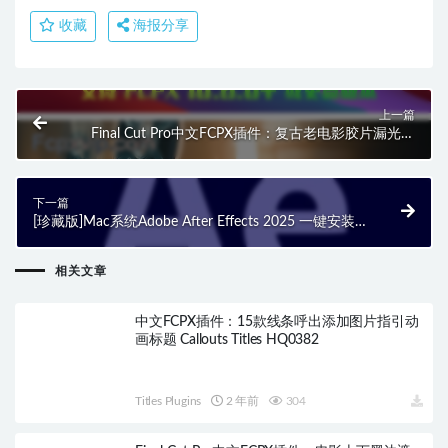
收藏
海报分享
上一篇
Final Cut Pro中文FCPX插件：复古老电影胶片漏光灼
烧颗粒纹理扫光划痕转场效果 Film Transitions
HQ0549
下一篇
[珍藏版]Mac系统Adobe After Effects 2025 一键安装稳
定使用不弹窗（M芯片专属）
相关文章
中文FCPX插件：15款线条呼出添加图片指引动
画标题 Callouts Titles HQ0382
Titles Plugins
2 年前
304