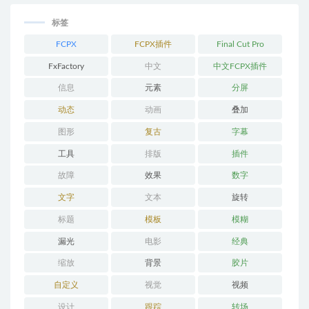
标签
FCPX
FCPX插件
Final Cut Pro
FxFactory
中文
中文FCPX插件
信息
元素
分屏
动态
动画
叠加
图形
复古
字幕
工具
排版
插件
故障
效果
数字
文字
文本
旋转
标题
模板
模糊
漏光
电影
经典
缩放
背景
胶片
自定义
视觉
视频
设计
跟踪
转场