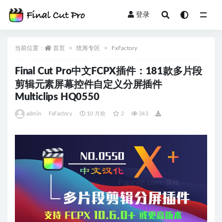
登录
全部
当前位置：
首页
统筹专区
FxFactory
Final Cut Pro中文FCPX插件：181款多片段
剪辑元素屏幕控件自定义分屏插件
Multiclips HQ0550
admin
FxFactory
10 月前
2
343