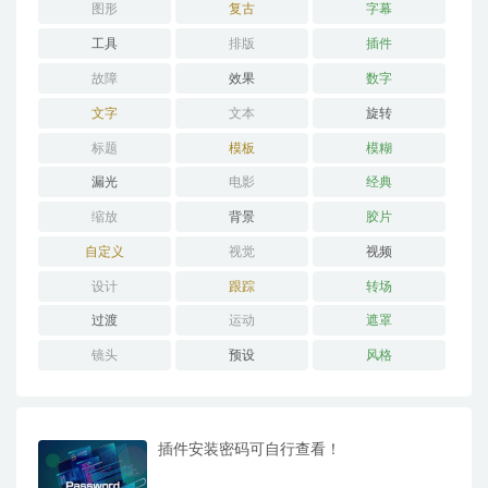
图形
复古
字幕
工具
排版
插件
故障
效果
数字
文字
文本
旋转
标题
模板
模糊
漏光
电影
经典
缩放
背景
胶片
自定义
视觉
视频
设计
跟踪
转场
过渡
运动
遮罩
镜头
预设
风格
插件安装密码可自行查看！