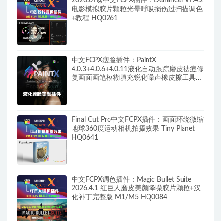
2026.07@中文FCPX插件：Dehancer v7.4.2
电影模拟胶片颗粒光晕呼吸损伤过扫描调色
+教程 HQ0261
中文FCPX瘦脸插件：PaintX
4.0.3+4.0.6+4.0.11液化自动跟踪磨皮祛痘修
复画面画笔模糊填充锐化噪声橡皮擦工具
HQ0287
Final Cut Pro中文FCPX插件：画面环绕微缩
地球360度运动相机拍摄效果 Tiny Planet
HQ0641
中文FCPX调色插件：Magic Bullet Suite
2026.4.1 红巨人磨皮美颜降噪胶片颗粒+汉
化补丁完整版 M1/M5 HQ0084