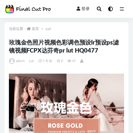
登录
全部
当前位置：
首页
Lut
玫瑰金色照片视频色彩调色预设lr预设ps滤
镜视频FCPX达芬奇pr lut HQ0477
admin
Lut
1 年前
0
47