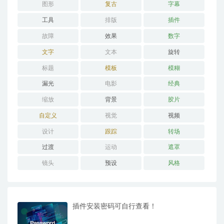
图形
复古
字幕
工具
排版
插件
故障
效果
数字
文字
文本
旋转
标题
模板
模糊
漏光
电影
经典
缩放
背景
胶片
自定义
视觉
视频
设计
跟踪
转场
过渡
运动
遮罩
镜头
预设
风格
插件安装密码可自行查看！