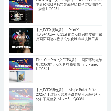
2026.07@中文FCPX插件：Dehancer v7.4.2
电影模拟胶片颗粒光晕呼吸损伤过扫描调色
+教程 HQ0261
中文FCPX瘦脸插件：PaintX
4.0.3+4.0.6+4.0.11液化自动跟踪磨皮祛痘修
复画面画笔模糊填充锐化噪声橡皮擦工具
HQ0287
Final Cut Pro中文FCPX插件：画面环绕微缩
地球360度运动相机拍摄效果 Tiny Planet
HQ0641
中文FCPX调色插件：Magic Bullet Suite
2026.4.1 红巨人磨皮美颜降噪胶片颗粒+汉
化补丁完整版 M1/M5 HQ0084