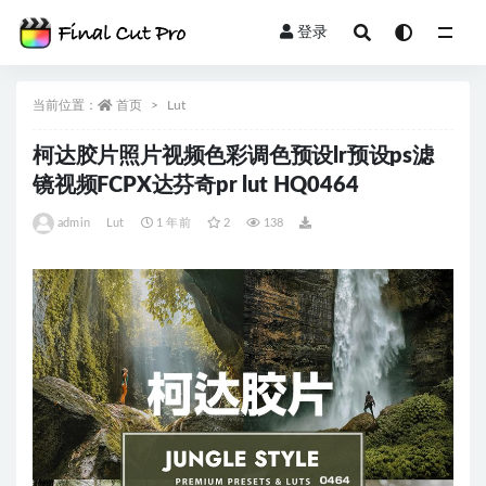
登录
全部
当前位置：
首页
Lut
柯达胶片照片视频色彩调色预设lr预设ps滤
镜视频FCPX达芬奇pr lut HQ0464
admin
Lut
1 年前
2
138