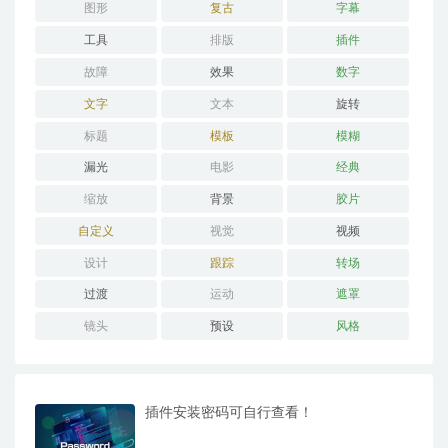
图形
复古
字幕
工具
排版
插件
故障
效果
数字
文字
文本
旋转
标题
模板
模糊
漏光
电影
经典
缩放
背景
胶片
自定义
视觉
视频
设计
跟踪
转场
过渡
运动
遮罩
镜头
预设
风格
插件安装密码可自行查看！