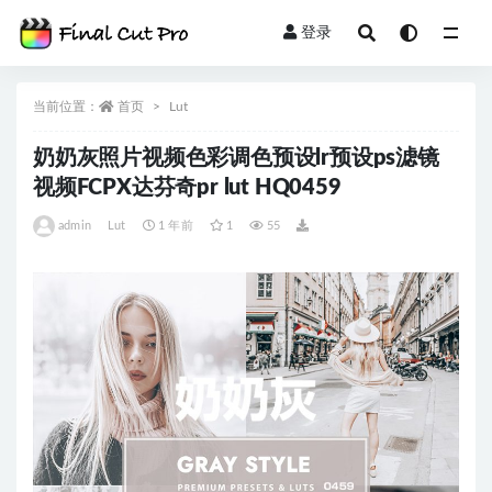
登录
全部
当前位置：
首页
Lut
奶奶灰照片视频色彩调色预设lr预设ps滤镜
视频FCPX达芬奇pr lut HQ0459
admin
Lut
1 年前
1
55