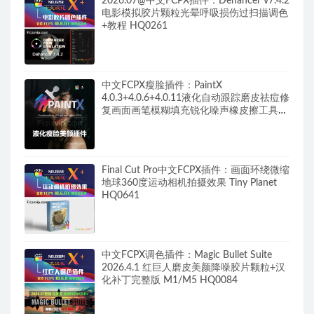
2026.07@中文FCPX插件：Dehancer v7.4.2
电影模拟胶片颗粒光晕呼吸损伤过扫描调色
+教程 HQ0261
中文FCPX瘦脸插件：PaintX
4.0.3+4.0.6+4.0.11液化自动跟踪磨皮祛痘修
复画面画笔模糊填充锐化噪声橡皮擦工具
HQ0287
Final Cut Pro中文FCPX插件：画面环绕微缩
地球360度运动相机拍摄效果 Tiny Planet
HQ0641
中文FCPX调色插件：Magic Bullet Suite
2026.4.1 红巨人磨皮美颜降噪胶片颗粒+汉
化补丁完整版 M1/M5 HQ0084