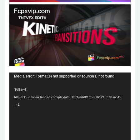
视
Media error: Format(s) not supported or source(s) not found
频
下载文件:
播
http://cloud.video.taobao.com/play/u/null/p/1/e/6/t/1/522161213576.mp4?
放
_=1
器