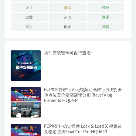
设计
跟踪
转场
过渡
运动
遮罩
镜头
预设
风格
插件安装密码可自行查看！
FCPX插件旅行Vlog视频动画旅行线图打开
地点位置价格酒店评分图 Travel Vlog
Elements HQ0644
FCPX防抖稳定插件 Lock & Load X 视频镜
头稳定防抖Final Cut Pro HQ0643