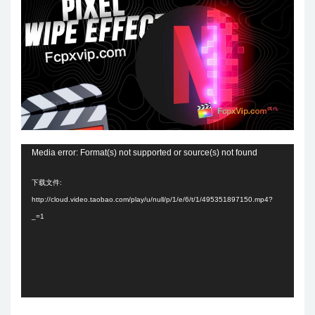
视
Media error: Format(s) not supported or source(s) not found
频
下载文件:
播
http://cloud.video.taobao.com/play/u/null/p/1/e/6/t/1/495351897150.mp4?
放
_=1
器