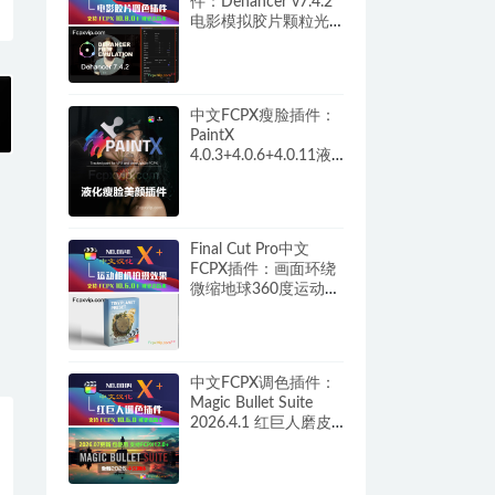
件：Dehancer v7.4.2
电影模拟胶片颗粒光
晕呼吸损伤过扫描调
色+教程 HQ0261
中文FCPX瘦脸插件：
PaintX
4.0.3+4.0.6+4.0.11液
化自动跟踪磨皮祛痘
修复画面画笔模糊填
充锐化噪声橡皮擦工
具 HQ0287
Final Cut Pro中文
FCPX插件：画面环绕
微缩地球360度运动相
机拍摄效果 Tiny
Planet HQ0641
中文FCPX调色插件：
Magic Bullet Suite
2026.4.1 红巨人磨皮
美颜降噪胶片颗粒+汉
化补丁完整版 M1/M5
HQ0084