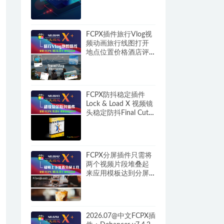
FCPX插件旅行Vlog视
频动画旅行线图打开
地点位置价格酒店评
分图 Travel Vlog
Elements HQ0644
FCPX防抖稳定插件
Lock & Load X 视频镜
头稳定防抖Final Cut
Pro HQ0643
FCPX分屏插件只需将
两个视频片段堆叠起
来应用模板达到分屏
特效 Split Screen Tool
HQ0642
2026.07@中文FCPX插