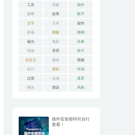
工具
排版
插件
故障
效果
数字
文字
文本
旋转
标题
模板
模糊
漏光
电影
经典
缩放
背景
胶片
自定义
视觉
视频
设计
跟踪
转场
过渡
运动
遮罩
镜头
预设
风格
插件安装密码可自行
查看！