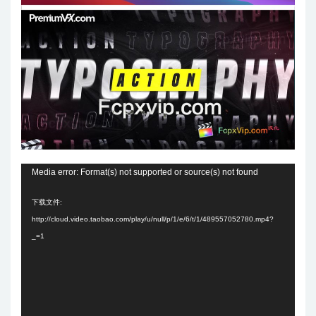
视
Media error: Format(s) not supported or source(s) not found
频
下载文件:
播
http://cloud.video.taobao.com/play/u/null/p/1/e/6/t/1/489557052780.mp4?
放
_=1
器