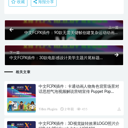
收藏
海报分享
上一篇
中文FCPX插件：90款无需关键帧创建复杂运动动画预
设效果 FxFactory Motion Pop HQ0355
下一篇
中文FCPX插件：30款电影感设计美学主题片尾标题
Cinematic Lower Thirds HQ0358
相关文章
中文FCPX插件：卡通动画人物角色背景场景对
话思想气泡视频解说营销宣传 Puppet Pop
HQ0259
Titles Plugins
2 年前
455
中文FCPX插件：3D视觉旋转效果LOGO照片介