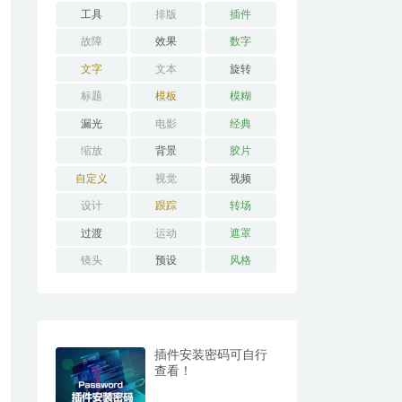
工具
排版
插件
故障
效果
数字
文字
文本
旋转
标题
模板
模糊
漏光
电影
经典
缩放
背景
胶片
自定义
视觉
视频
设计
跟踪
转场
过渡
运动
遮罩
镜头
预设
风格
插件安装密码可自行
查看！