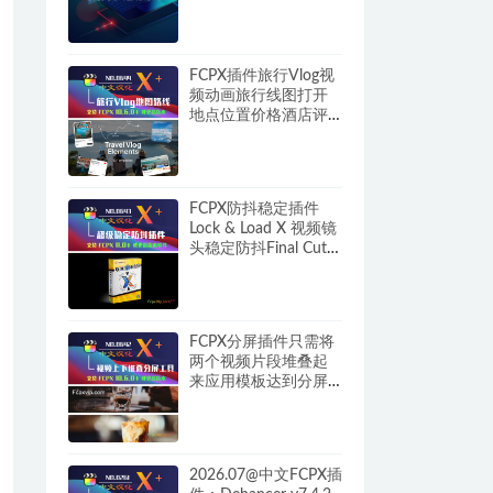
FCPX插件旅行Vlog视
频动画旅行线图打开
地点位置价格酒店评
分图 Travel Vlog
Elements HQ0644
FCPX防抖稳定插件
Lock & Load X 视频镜
头稳定防抖Final Cut
Pro HQ0643
FCPX分屏插件只需将
两个视频片段堆叠起
来应用模板达到分屏
特效 Split Screen Tool
HQ0642
2026.07@中文FCPX插