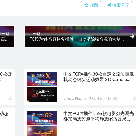
收藏
海报分享
上一篇
下一篇
提高语
FCPX智能音频恢复插件：自动消除噪音混响恢复缺
0269
失频率声音录音提升音质 dxRevive HQ0115
：30款徽
中文FCPX插件30款自定义添加摄像
机动态镜头运动效果 3D Camera
HQ0342
Effects Plugins
2 年前
490
闻动态
中文FCPX插件：65款电影灯光漏光
叠加动态过渡平移静态缩放效果
Blinding Lights HQ0237