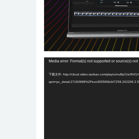
视
Media error: Format(s) not supported or source(s) not
频
下载文件: http://cloud.video.taobao.com/play/u/null/p/1/e/6/t
播
spm=pc_detail.27183998%2Fevo365560b447259.202206.2.5
放
器