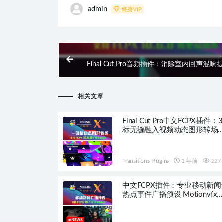
admin
终身VIP
Final Cut Pro音频插件：消除室内回声混响
音清晰度 FCPX DeRoom HQ
相关文章
Final Cut Pro中文FCPX插件
标无缝融入视频动态图形转场
PremiumVFX Logo Transitions
HQ0511
Transitions Plugins
1 年前
227
中文FCPX插件：专业移动新
热点事件广播预设 Motionvfx
mNews HQ0310