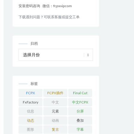
安装密码咨询
微信：fcpxvipcom
下载遇到问题？可联系客服或提交工单
归档
标签
FCPX
FCPX插件
Final Cut
Pro
FxFactory
中文
中文FCPX
插件
信息
元素
分屏
动态
动画
叠加
图形
复古
字幕