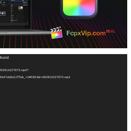
 found
/1/462814227873.mp4?
6447dd6zCJT5r&_=1#038;file=462814227873.mp4