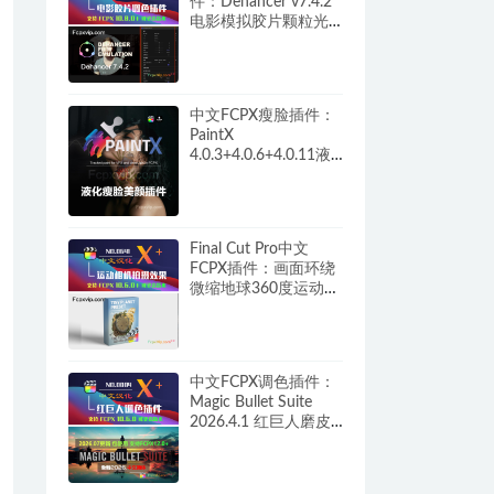
件：Dehancer v7.4.2
电影模拟胶片颗粒光
晕呼吸损伤过扫描调
色+教程 HQ0261
中文FCPX瘦脸插件：
PaintX
4.0.3+4.0.6+4.0.11液
化自动跟踪磨皮祛痘
修复画面画笔模糊填
充锐化噪声橡皮擦工
具 HQ0287
Final Cut Pro中文
FCPX插件：画面环绕
微缩地球360度运动相
机拍摄效果 Tiny
Planet HQ0641
中文FCPX调色插件：
Magic Bullet Suite
2026.4.1 红巨人磨皮
美颜降噪胶片颗粒+汉
化补丁完整版 M1/M5
HQ0084