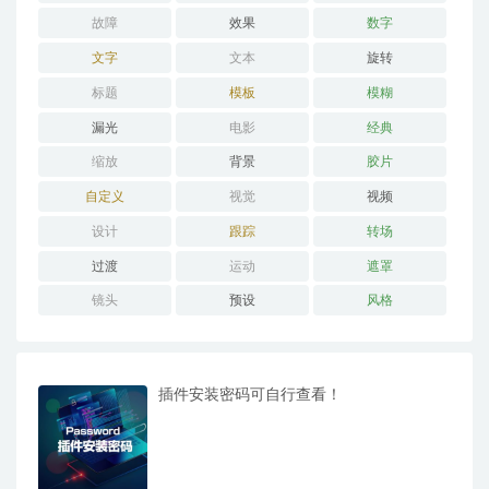
故障
效果
数字
文字
文本
旋转
标题
模板
模糊
漏光
电影
经典
缩放
背景
胶片
自定义
视觉
视频
设计
跟踪
转场
过渡
运动
遮罩
镜头
预设
风格
插件安装密码可自行查看！