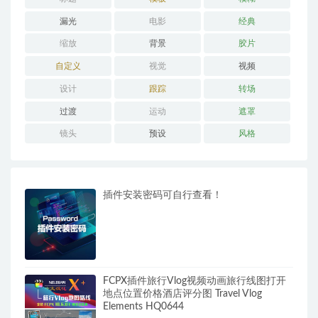
漏光
电影
经典
缩放
背景
胶片
自定义
视觉
视频
设计
跟踪
转场
过渡
运动
遮罩
镜头
预设
风格
插件安装密码可自行查看！
FCPX插件旅行Vlog视频动画旅行线图打开
地点位置价格酒店评分图 Travel Vlog
Elements HQ0644