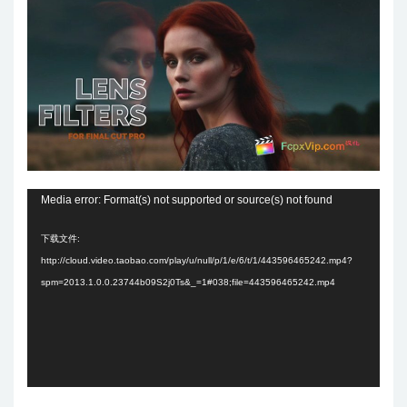
视
Media error: Format(s) not supported or source(s) not found
频
下载文件:
播
http://cloud.video.taobao.com/play/u/null/p/1/e/6/t/1/443596465242.mp4?
放
spm=2013.1.0.0.23744b09S2j0Ts&_=1#038;file=443596465242.mp4
器