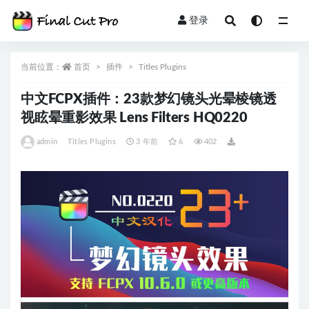
登录
全部
当前位置：
首页
插件
Titles Plugins
中文FCPX插件：23款梦幻镜头光晕棱镜透
视眩晕重影效果 Lens Filters HQ0220
admin
Titles Plugins
3 年前
6
402