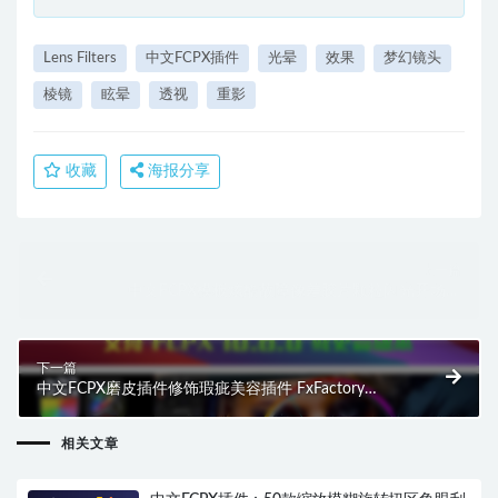
Lens Filters
中文FCPX插件
光晕
效果
梦幻镜头
棱镜
眩晕
透视
重影
收藏
海报分享
上一篇
中文FCPX模板炫酷故障像差胶片颗粒闪光开场白
Stylish Powerful Slideshow HQ0218
下一篇
中文FCPX磨皮插件修饰瑕疵美容插件 FxFactory
Makeup Artist 3.5 HQ0221
相关文章