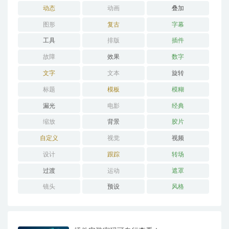
动态
动画
叠加
图形
复古
字幕
工具
排版
插件
故障
效果
数字
文字
文本
旋转
标题
模板
模糊
漏光
电影
经典
缩放
背景
胶片
自定义
视觉
视频
设计
跟踪
转场
过渡
运动
遮罩
镜头
预设
风格