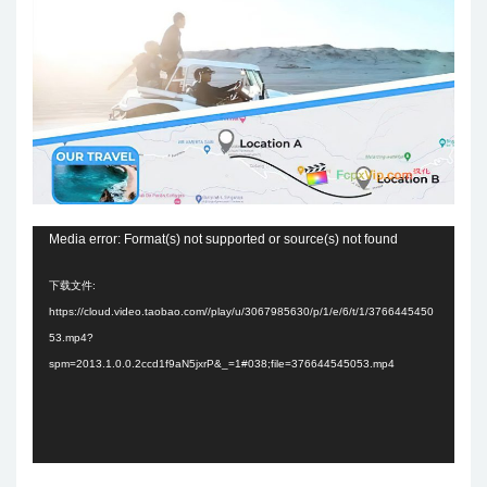
视
Media error: Format(s) not supported or source(s) not found
频
下载文件:
播
https://cloud.video.taobao.com//play/u/3067985630/p/1/e/6/t/1/3766445450
放
53.mp4?
器
spm=2013.1.0.0.2ccd1f9aN5jxrP&_=1#038;file=376644545053.mp4