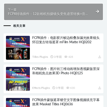
下一篇
FCPX转场插件：12款相机拍摄镜头变焦虚景转换+音
效 Camera Transitions HQ0097
相关文章
FCPX插件：电影胶片帧边框叠加漏光效果镜头
怀旧复古转场遮罩 mFilm Matte HQ0202
Titles Plugins
3 年前
428
FCPX插件：图片转三维动画增加透视蒙版景深
和相机焦点效果3D Photo HQ0125
Effects Plugins
3 年前
430
FCPX插件蒙版遮罩镂空文字图像视频填充字幕
效果 Masked Titles HQ0636