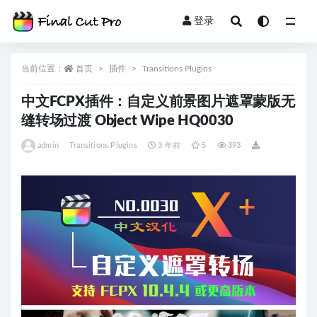
登录
全部
当前位置：
首页
插件
Transitions Plugins
中文FCPX插件：自定义前景图片遮罩蒙版无
缝转场过渡 Object Wipe HQ0030
admin
Transitions Plugins
3 年前
5
393