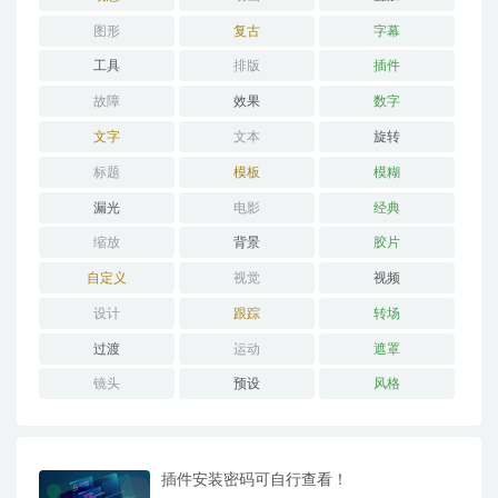
图形
复古
字幕
工具
排版
插件
故障
效果
数字
文字
文本
旋转
标题
模板
模糊
漏光
电影
经典
缩放
背景
胶片
自定义
视觉
视频
设计
跟踪
转场
过渡
运动
遮罩
镜头
预设
风格
插件安装密码可自行查看！