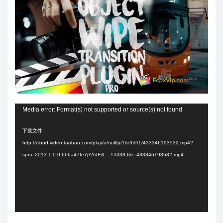
视
Media error: Format(s) not supported or source(s) not found
频
下载文件:
播
http://cloud.video.taobao.com/play/u/null/p/1/e/6/t/1/433346193532.mp4?
放
spm=2013.1.0.0.666a47fe7jYAdE&_=1#038;file=433346193532.mp4
器