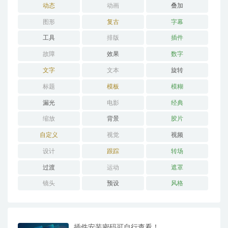
动态
动画
叠加
图形
复古
字幕
工具
排版
插件
故障
效果
数字
文字
文本
旋转
标题
模板
模糊
漏光
电影
经典
缩放
背景
胶片
自定义
视觉
视频
设计
跟踪
转场
过渡
运动
遮罩
镜头
预设
风格
插件安装密码可自行查看！