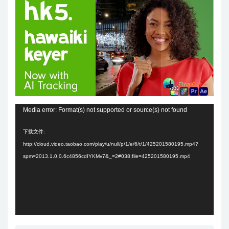
Media error: Format(s) not supported or source(s) not found
下载文件:
http://cloud.video.taobao.com/play/u/null/p/1/e/6/t/1/425201580195.mp4?
spm=2013.1.0.0.6c4856cdIYKMv7&_=2#038;file=425201580195.mp4