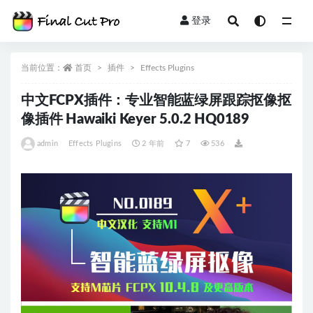
登录
全部
当前位置：
首页
插件
Effects Plugins
中文FCPX插件：专业智能蓝绿屏跟踪抠像抠
像插件 Hawaiki Keyer 5.0.2 HQ0189
admin
Effects Plugins
2 年前
7
536
视
频
播
放
器