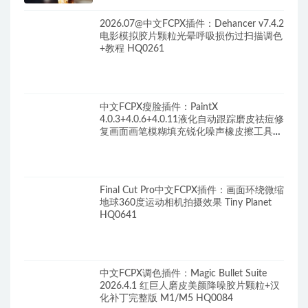
2026.07@中文FCPX插件：Dehancer v7.4.2
电影模拟胶片颗粒光晕呼吸损伤过扫描调色
+教程 HQ0261
中文FCPX瘦脸插件：PaintX
4.0.3+4.0.6+4.0.11液化自动跟踪磨皮祛痘修
复画面画笔模糊填充锐化噪声橡皮擦工具
HQ0287
Final Cut Pro中文FCPX插件：画面环绕微缩
地球360度运动相机拍摄效果 Tiny Planet
HQ0641
中文FCPX调色插件：Magic Bullet Suite
2026.4.1 红巨人磨皮美颜降噪胶片颗粒+汉
化补丁完整版 M1/M5 HQ0084