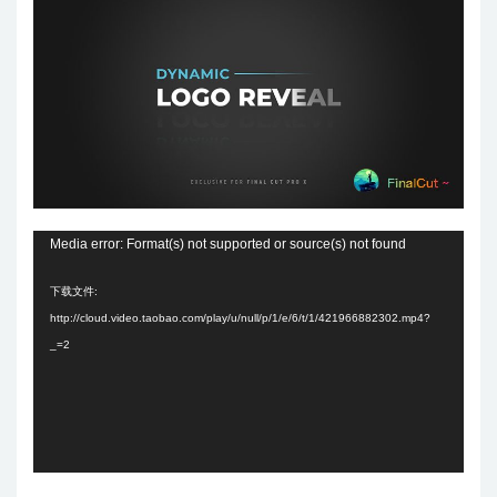
视
Media error: Format(s) not supported or source(s) not found
频
下载文件:
播
http://cloud.video.taobao.com/play/u/null/p/1/e/6/t/1/421966882302.mp4?
放
_=2
器