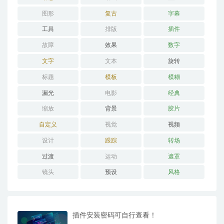
图形
复古
字幕
工具
排版
插件
故障
效果
数字
文字
文本
旋转
标题
模板
模糊
漏光
电影
经典
缩放
背景
胶片
自定义
视觉
视频
设计
跟踪
转场
过渡
运动
遮罩
镜头
预设
风格
插件安装密码可自行查看！