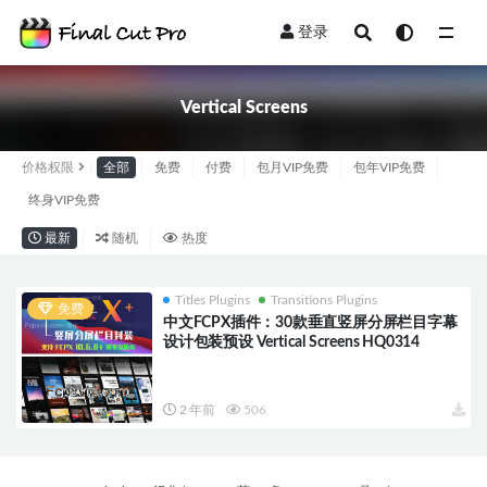
登录
全部
Vertical Screens
价格权限
全部
免费
付费
包月VIP免费
包年VIP免费
终身VIP免费
最新
随机
热度
Titles Plugins
Transitions Plugins
免费
中文FCPX插件：30款垂直竖屏分屏栏目字幕
设计包装预设 Vertical Screens HQ0314
2 年前
506