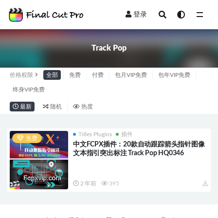
登录
全部
Track Pop
价格权限
全部
免费
付费
包月VIP免费
包年VIP免费
终身VIP免费
最新
随机
热度
Titles Plugins
插件
免费
中文FCPX插件：20款自动跟踪箭头指针图像
文本指引突出标注 Track Pop HQ0346
2 年前
395