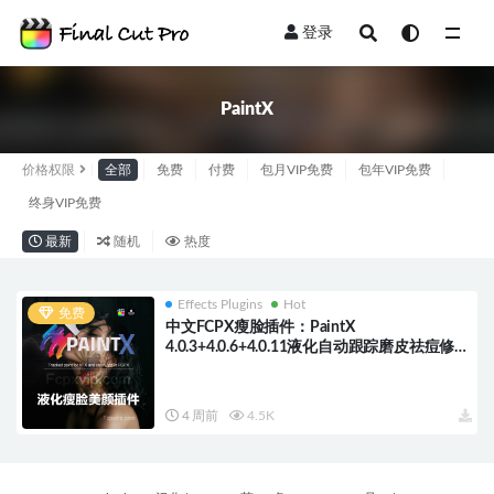
登录
全部
PaintX
价格权限
全部
免费
付费
包月VIP免费
包年VIP免费
终身VIP免费
最新
随机
热度
Effects Plugins
Hot
免费
中文FCPX瘦脸插件：PaintX
4.0.3+4.0.6+4.0.11液化自动跟踪磨皮祛痘修复
画面画笔模糊填充锐化噪声橡皮擦工具
HQ0287
4 周前
4.5K