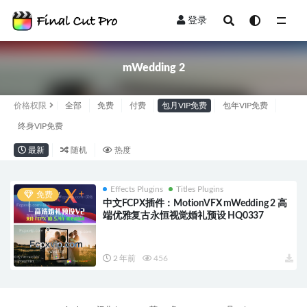
登录
全部
mWedding 2
价格权限
全部
免费
付费
包月VIP免费
包年VIP免费
终身VIP免费
最新
随机
热度
Effects Plugins
Titles Plugins
免费
中文FCPX插件：MotionVFX mWedding 2 高
端优雅复古永恒视觉婚礼预设 HQ0337
2 年前
456