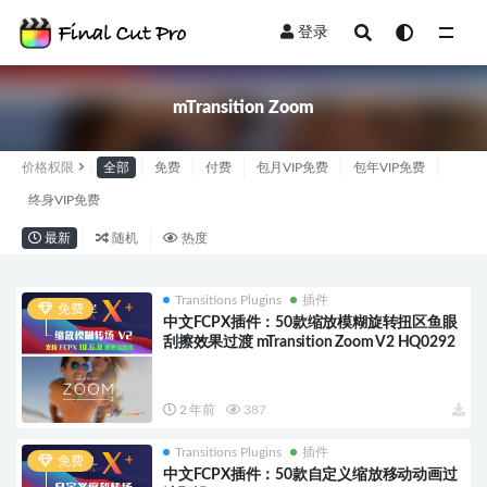
登录
全部
mTransition Zoom
价格权限
全部
免费
付费
包月VIP免费
包年VIP免费
终身VIP免费
最新
随机
热度
Transitions Plugins
插件
免费
中文FCPX插件：50款缩放模糊旋转扭区鱼眼
刮擦效果过渡 mTransition Zoom V2 HQ0292
2 年前
387
Transitions Plugins
插件
免费
中文FCPX插件：50款自定义缩放移动动画过