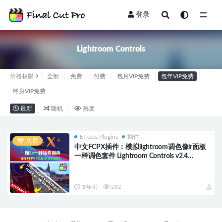
登录
全部
Lightroom Controls
价格权限
全部
免费
付费
包月VIP免费
包年VIP免费
终身VIP免费
最新
随机
热度
Effects Plugins
插件
免费
中文FCPX插件：模拟lightroom调色像lr面板
一样调色套件 Lightroom Controls v2.4
HQ0134
3 年前
282