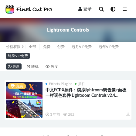
登录
全部
Lightroom Controls
价格权限
全部
免费
付费
包月VIP免费
包年VIP免费
终身VIP免费
最新
随机
热度
Effects Plugins
插件
免费
中文FCPX插件：模拟lightroom调色像lr面板
一样调色套件 Lightroom Controls v2.4
HQ0134
3 年前
282