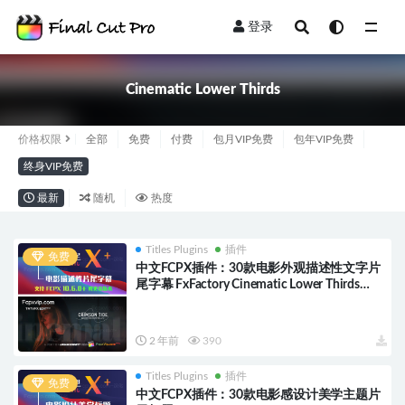
登录
全部
Cinematic Lower Thirds
价格权限
全部
免费
付费
包月VIP免费
包年VIP免费
终身VIP免费
最新
随机
热度
Titles Plugins
插件
免费
中文FCPX插件：30款电影外观描述性文字片
尾字幕 FxFactory Cinematic Lower Thirds
HQ0392
2 年前
390
Titles Plugins
插件
免费
中文FCPX插件：30款电影感设计美学主题片