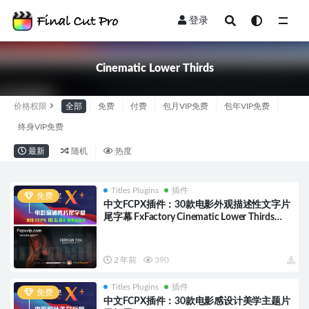
登录
全部
Cinematic Lower Thirds
价格权限
全部
免费
付费
包月VIP免费
包年VIP免费
终身VIP免费
最新
随机
热度
Titles Plugins
插件
免费
中文FCPX插件：30款电影外观描述性文字片
尾字幕 FxFactory Cinematic Lower Thirds
HQ0392
2 年前
390
Titles Plugins
插件
免费
中文FCPX插件：30款电影感设计美学主题片