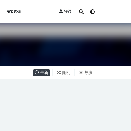
登录
淘宝店铺
最新
随机
热度