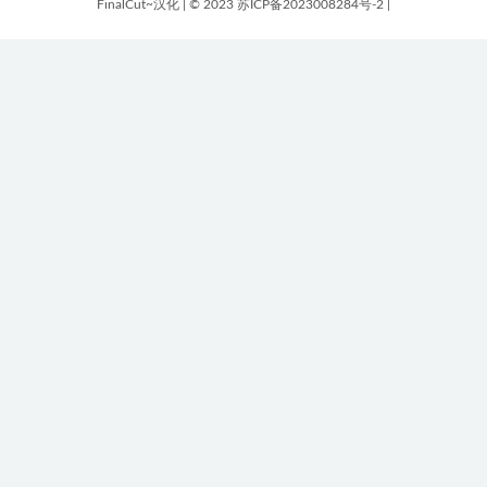
FinalCut~汉化
|
© 2023 苏ICP备2023008284号-2
|