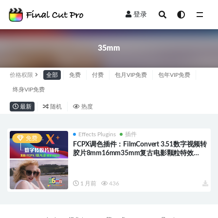
登录
全部
35mm
价格权限
全部
免费
付费
包月VIP免费
包年VIP免费
终身VIP免费
最新
随机
热度
Effects Plugins
插件
免费
FCPX调色插件：FilmConvert 3.51数字视频转
胶片8mm16mm35mm复古电影颗粒特效
HQ0016
1 月前
436