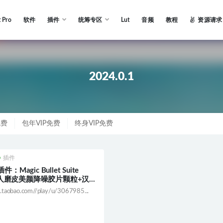
t Pro
软件
插件
统筹专区
Lut
音频
教程
资源请求
2024.0.1
免费
包年VIP免费
终身VIP免费
插件
Magic Bullet Suite
 红巨人磨皮美颜降噪胶片颗粒+汉化
M5 HQ0084
eo.taobao.com//play/u/3067985...