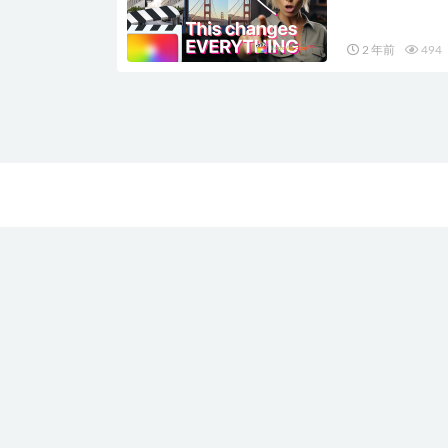
2 年前
494