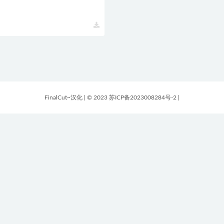
FinalCut~汉化
|
© 2023 苏ICP备2023008284号-2
|