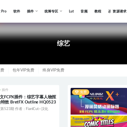
t Pro
软件
插件
统筹专区
Lut
音频
教程
资源请求
综艺
免费
包年VIP免费
终身VIP免费
插件
免费
 Pro中文FCPX插件：综艺字幕人物抠
BretFX Outline HQ0523
 第523期 作者：FianlCut~汉化