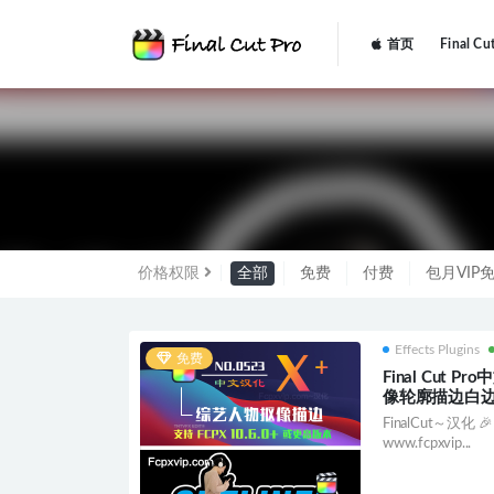
首页
Final Cu
全部
价格权限
全部
免费
付费
包月VIP
Effects Plugins
免费
Final Cut
像轮廓描边白边特效 
FinalCut～汉化 
www.fcpxvip...