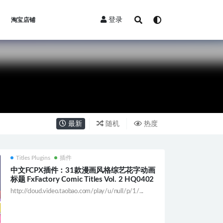
登录
淘宝店铺
最新
随机
热度
Titles Plugins
插件
中文FCPX插件：31款漫画风格综艺花字动画
标题 FxFactory Comic Titles Vol. 2 HQ0402
http://cloud.video.taobao.com/play/u/null/p/1/...