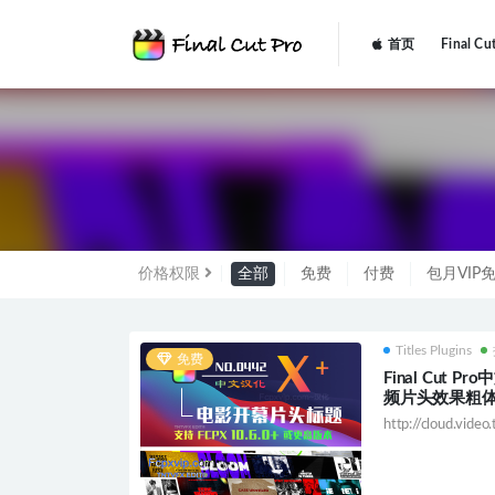
首页
Final Cu
全部
价格权限
全部
免费
付费
包月VIP
Titles Plugins
免费
Final Cut 
频片头效果粗体排版标
HQ0442
http://cloud.video