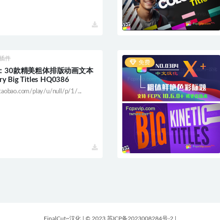
插件
免费
件：30款精美粗体排版动画文本
y Big Titles HQ0386
.taobao.com/play/u/null/p/1/...
FinalCut~汉化
|
© 2023 苏ICP备2023008284号-2
|