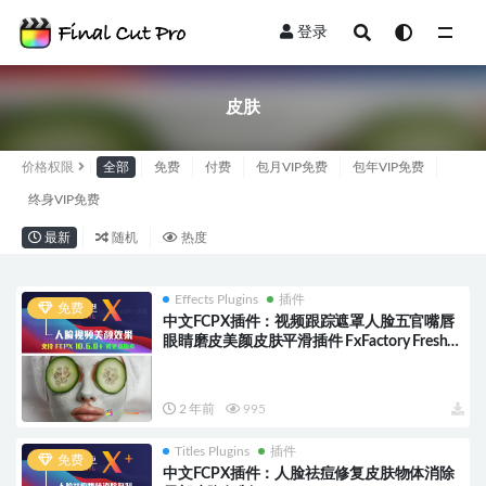
登录
全部
皮肤
价格权限
全部
免费
付费
包月VIP免费
包年VIP免费
终身VIP免费
最新
随机
热度
Effects Plugins
插件
免费
中文FCPX插件：视频跟踪遮罩人脸五官嘴唇
眼睛磨皮美颜皮肤平滑插件 FxFactory Fresh
Face HQ0349
2 年前
995
Titles Plugins
插件
免费
中文FCPX插件：人脸祛痘修复皮肤物体消除