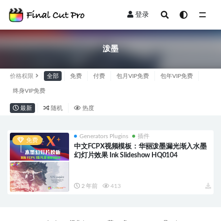
登录
全部
泼墨
价格权限
全部
免费
付费
包月VIP免费
包年VIP免费
终身VIP免费
最新
随机
热度
Generators Plugins
插件
免费
中文FCPX视频模板：华丽泼墨漏光渐入水墨
幻灯片效果 Ink Slideshow HQ0104
2 年前
413