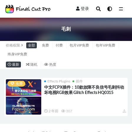
登录
全部
毛刺
价格权限
全部
免费
付费
包月VIP免费
包年VIP免费
终身VIP免费
最新
随机
热度
Effects Plugins
插件
免费
中文FCPX插件：10款故障不良信号毛刺抖动
坏电视RGB效果 Glitch Effects HQ0315
2 年前
307