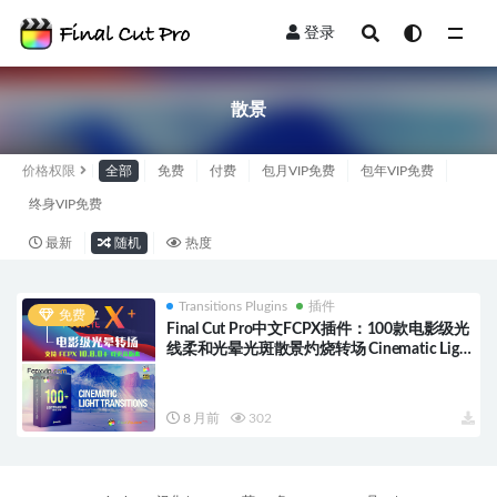
登录
全部
散景
价格权限
全部
免费
付费
包月VIP免费
包年VIP免费
终身VIP免费
最新
随机
热度
Transitions Plugins
插件
免费
Final Cut Pro中文FCPX插件：100款电影级光
线柔和光晕光斑散景灼烧转场 Cinematic Light
Transition HQ0567
8 月前
302