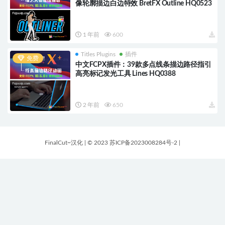
像轮廓描边白边特效 BretFX Outline HQ0523
1 年前
600
Titles Plugins
插件
免费
中文FCPX插件：39款多点线条描边路径指引
高亮标记发光工具 Lines HQ0388
2 年前
650
FinalCut~汉化
|
© 2023 苏ICP备2023008284号-2
|