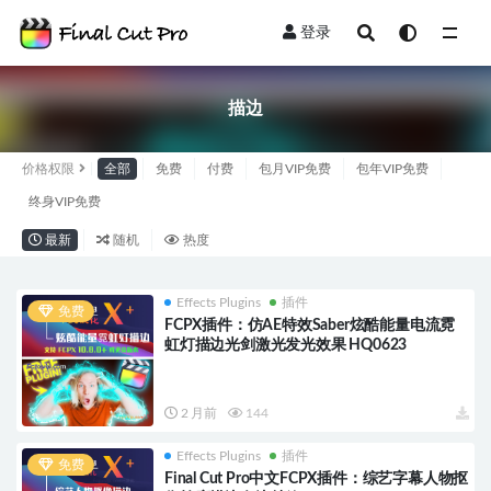
登录
全部
描边
价格权限
全部
免费
付费
包月VIP免费
包年VIP免费
终身VIP免费
最新
随机
热度
Effects Plugins
插件
免费
FCPX插件：仿AE特效Saber炫酷能量电流霓
虹灯描边光剑激光发光效果 HQ0623
2 月前
144
Effects Plugins
插件
免费
Final Cut Pro中文FCPX插件：综艺字幕人物抠